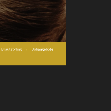
Brautstyling
Jobangebote