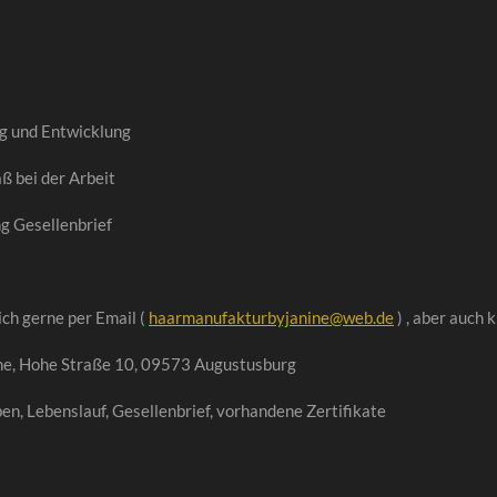
ng und Entwicklung
aß bei der Arbeit
g Gesellenbrief
ch gerne per Email (
haarmanufakturbyjanine@web.de
) , aber auch k
ne, Hohe Straße 10, 09573 Augustusburg
n, Lebenslauf, Gesellenbrief, vorhandene Zertifikate